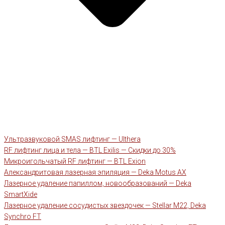
Ультразвуковой SMAS лифтинг — Ulthera
RF лифтинг лица и тела — BTL Exilis — Скидки до 30%
Микроигольчатый RF лифтинг — BTL Exion
Александритовая лазерная эпиляция — Deka Motus AX
Лазерное удаление папиллом, новообразований — Deka
SmartXide
Лазерное удаление сосудистых звездочек — Stellar M22, Deka
Synchro FT