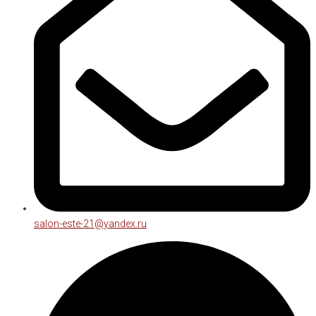
salon-este-21@yandex.ru