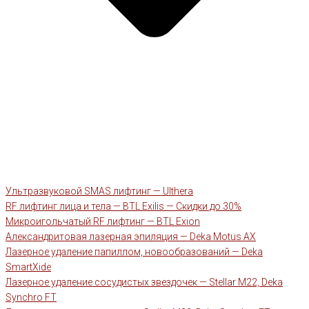
Ультразвуковой SMAS лифтинг — Ulthera
RF лифтинг лица и тела — BTL Exilis — Скидки до 30%
Микроигольчатый RF лифтинг — BTL Exion
Александритовая лазерная эпиляция — Deka Motus AX
Лазерное удаление папиллом, новообразований — Deka
SmartXide
Лазерное удаление сосудистых звездочек — Stellar M22, Deka
Synchro FT