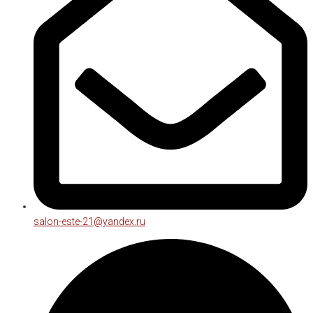
salon-este-21@yandex.ru