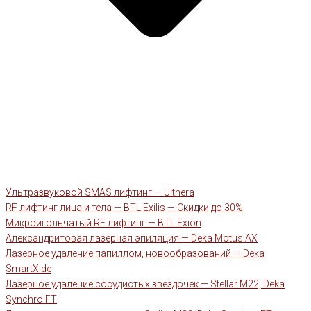
Ультразвуковой SMAS лифтинг — Ulthera
RF лифтинг лица и тела — BTL Exilis — Скидки до 30%
Микроигольчатый RF лифтинг — BTL Exion
Александритовая лазерная эпиляция — Deka Motus AX
Лазерное удаление папиллом, новообразований — Deka
SmartXide
Лазерное удаление сосудистых звездочек — Stellar M22, Deka
Synchro FT