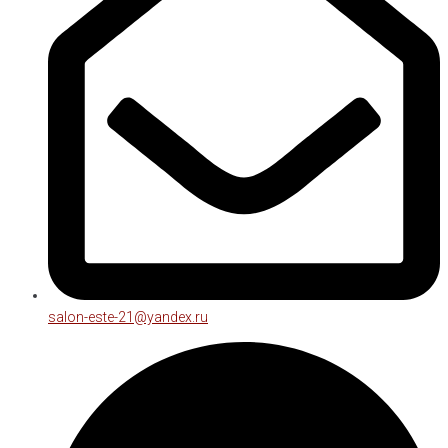
salon-este-21@yandex.ru